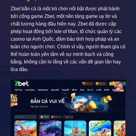
Zbet bắn cá là một trò chơi nổi bật được phát hành
bởi cổng game Zbet, một nền tảng game uy tín và
chất lượng hàng đầu hiện nay. Zbet đã được cấp
phép hoạt động bởi Isle of Man, tổ chức quản lý các
casino tại Anh Quốc, đảm bảo tính hợp pháp và an
toàn cho người chơi. Chính vì vậy, người tham gia có
thể hoàn toàn yên tâm về sự minh bạch và công
bằng, không cần lo lắng về các vấn đề gian lận hay
lừa đảo.