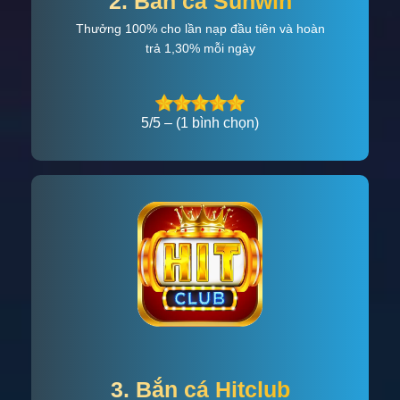
2. Bắn cá Sunwin
Thưởng 100% cho lần nạp đầu tiên và hoàn
trả 1,30% mỗi ngày
5/5 – (1 bình chọn)
3. Bắn cá Hitclub