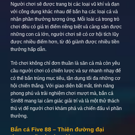
Người chơi sẽ được trang bị các loại vũ khí và đạn
với công dụng khác nhau để bắn hạ các loại cá và
nhận phần thưởng tương ứng. Mỗi loài cá trong trò
chơi đều có giá trị điểm riêng biệt và càng săn được
những con cá lớn, người chơi sẽ có cơ hội tích lũy
được nhiều điểm hơn, từ đó giành được nhiều tiền
thưởng hấp dẫn.
Trò chơi không chỉ đơn thuần là săn cá mà còn yêu
cầu người chơi có chiến lược và sự nhanh nhạy để
có thể bắn trúng mục tiêu, tận dụng tối đa những cơ
hội chiến thắng. Với giao diện bắt mắt, tính năng
phong phú và trải nghiệm chơi mượt mà, bắn cá
Sin88 mang lại cảm giác giải trí và là một thử thách
thú vị để người chơi khám phá và chiến đấu vì phần
thưởng.
Bắn cá Five 88 – Thiên đường đại