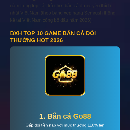
nằm trong top các trò chơi bắn cá được yêu thích
nhất Việt Nam (theo bảng xếp hạng Semrush thống
kê tại Việt Nam công bố đầu năm 2026).
BXH TOP 10 GAME BẮN CÁ ĐỔI
THƯỞNG HOT 2026
1. Bắn cá Go88
Gấp đôi tiền nạp với mức thưởng 110% lên