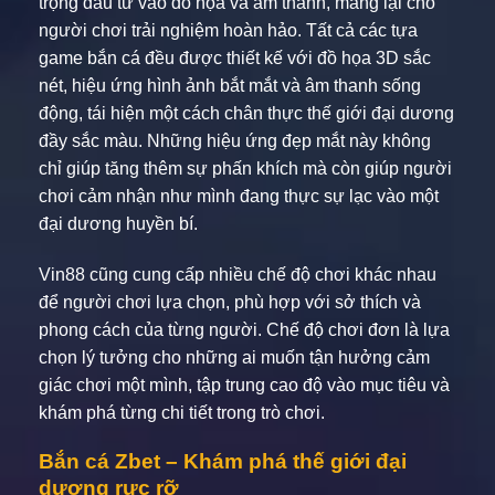
trọng đầu tư vào đồ họa và âm thanh, mang lại cho
người chơi trải nghiệm hoàn hảo. Tất cả các tựa
game bắn cá đều được thiết kế với đồ họa 3D sắc
nét, hiệu ứng hình ảnh bắt mắt và âm thanh sống
động, tái hiện một cách chân thực thế giới đại dương
đầy sắc màu. Những hiệu ứng đẹp mắt này không
chỉ giúp tăng thêm sự phấn khích mà còn giúp người
chơi cảm nhận như mình đang thực sự lạc vào một
đại dương huyền bí.
Vin88 cũng cung cấp nhiều chế độ chơi khác nhau
để người chơi lựa chọn, phù hợp với sở thích và
phong cách của từng người. Chế độ chơi đơn là lựa
chọn lý tưởng cho những ai muốn tận hưởng cảm
giác chơi một mình, tập trung cao độ vào mục tiêu và
khám phá từng chi tiết trong trò chơi.
Bắn cá Zbet – Khám phá thế giới đại
dương rực rỡ