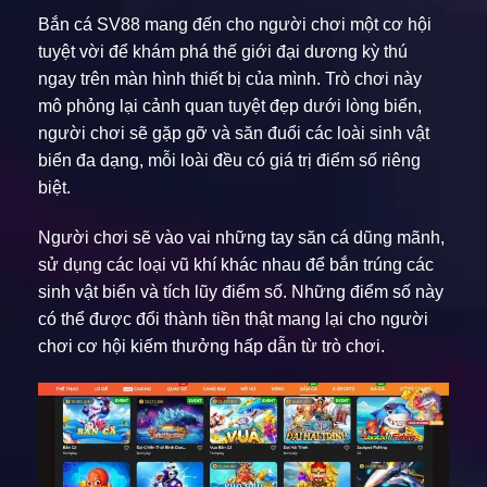
Bắn cá SV88 mang đến cho người chơi một cơ hội
tuyệt vời để khám phá thế giới đại dương kỳ thú
ngay trên màn hình thiết bị của mình. Trò chơi này
mô phỏng lại cảnh quan tuyệt đẹp dưới lòng biển,
người chơi sẽ gặp gỡ và săn đuổi các loài sinh vật
biển đa dạng, mỗi loài đều có giá trị điểm số riêng
biệt.
Người chơi sẽ vào vai những tay săn cá dũng mãnh,
sử dụng các loại vũ khí khác nhau để bắn trúng các
sinh vật biển và tích lũy điểm số. Những điểm số này
có thể được đổi thành tiền thật mang lại cho người
chơi cơ hội kiếm thưởng hấp dẫn từ trò chơi.