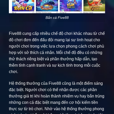
Bắn cá Five88
Five88 cung cấp nhiều chế độ chơi khác nhau từ chế
độ chơi đơn đến đấu đội mang lại sự linh hoạt cho
người chơi trong việc lựa chọn phong cách chơi phù
hợp với sở thích cá nhân. Mỗi chế độ đều có những
thử thách riêng biệt và phần thưởng hấp dẫn, tạo
thêm tính cạnh tranh và sự kịch tính trong mỗi cuộc
chơi.
Hệ thống thưởng của Five88 cũng là một điểm sáng
đặc biệt. Người chơi có thể nhận được các phần
thưởng giá trị khi hoàn thành nhiệm vụ hay bắn trúng
những con cá đặc biệt mang đến cơ hội kiếm tiền
thực sự từ trò chơi. Nhờ vào hệ thống thưởng phong