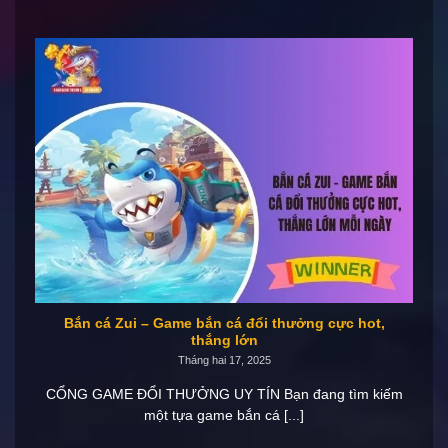
Bắn cá Zui – Game bắn cá đổi thưởng cực hot,
thắng lớn
Tháng hai 17, 2025
CỔNG GAME ĐỔI THƯỞNG UY TÍN Bạn đang tìm kiếm
một tựa game bắn cá [...]