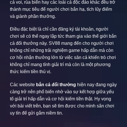
cá voi, rùa biển hay các loài cá độc đáo khác đều trở
thành mục tiêu để người chơi bắn hạ, tích lũy điểm
và giành phần thưởng.
Điều đặc biệt là chỉ cần đăng ký tài khoản, người
chơi sẽ có thể ngay lập tức tham gia vào thế giới bắn
cá đổi thưởng này. SV88 mang đến cho người chơi
không chỉ những trải nghiệm game hấp dẫn mà còn
cơ hội nhận thưởng lớn từ việc săn cá khiến trò chơi
không chỉ mang tính giải trí mà còn là một phương
thức kiếm tiền thú vị.
Các website
bắn cá đổi thưởng
hiện nay đang ngày
càng trở nên phổ biến nhờ vào sự kết hợp giữa yếu
tố giải trí hấp dẫn và cơ hội kiếm tiền thật. Hy vọng
với bài viết trên, bạn sẽ tìm được cho mình sân chơi
uy tín để gửi gắm niềm tin.