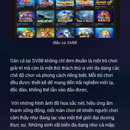
Bắn cá SV88
Săn cá tại SV88 không chỉ đơn thuần là một trò chơi
giải trí mà còn là một thử thách thú vị với đa dạng các
chế độ chơi và phong cách riêng biệt. Mỗi trò chơi
đều được thiết kế để mang đến trải nghiệm mới lạ,
độc đáo, không thể lẫn vào đâu được.
Với những hình ảnh đồ họa sắc nét, hiệu ứng âm
thanh sống động, mỗi màn chơi sẽ khiến người chơi
cảm thấy như đang lạc vào một thế giới đại dương
thực sự. Những sinh vật biển đa dạng như cá mập,