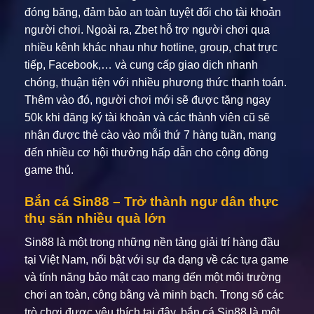
đóng băng, đảm bảo an toàn tuyệt đối cho tài khoản
người chơi. Ngoài ra, Zbet hỗ trợ người chơi qua
nhiều kênh khác nhau như hotline, group, chat trực
tiếp, Facebook,… và cung cấp giao dịch nhanh
chóng, thuận tiện với nhiều phương thức thanh toán.
Thêm vào đó, người chơi mới sẽ được tặng ngay
50k khi đăng ký tài khoản và các thành viên cũ sẽ
nhận được thẻ cào vào mỗi thứ 7 hàng tuần, mang
đến nhiều cơ hội thưởng hấp dẫn cho cộng đồng
game thủ.
Bắn cá Sin88 – Trở thành ngư dân thực
thụ săn nhiều quà lớn
Sin88 là một trong những nền tảng giải trí hàng đầu
tại Việt Nam, nổi bật với sự đa dạng về các tựa game
và tính năng bảo mật cao mang đến một môi trường
chơi an toàn, công bằng và minh bạch. Trong số các
trò chơi được yêu thích tại đây, bắn cá Sin88 là một